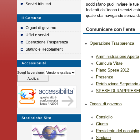
Servizi tributari
soddisfano puoi inviare le tu
Indicati dall'icona i servizi est
quale stai navigando senza do
Il Comune
Organi di governo
Comunicare con l'ente
Uffici e servizi
Operazione Trasparenza
Operazione Trasparenza
Statuto e Regolamenti
Amministrazione Aperta
Accessibilità
Curricula Vitae
Piano Spese 2012
Scegli la versione:
Presenze
Retribuzione Segretario 
SPESE DI RAPPRESE
Organi di governo
Consiglio
Statistiche Sito
Giunta
Presidente del consiglio
Sindaco