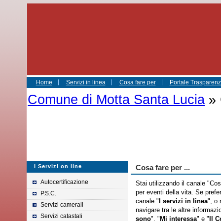
Home
Servizi in linea
Cosa fare per
Portale Trasparenza
Comune di Motta Santa Lucia
» 
I Servizi on line
Cosa fare per ...
Autocertificazione
Stai utilizzando il canale "Co
per eventi della vita. Se prefer
P.S.C.
canale "
I servizi in linea
", o 
Servizi camerali
navigare tra le altre informazio
Servizi catastali
sono
", "
Mi interessa
" e "
Il 